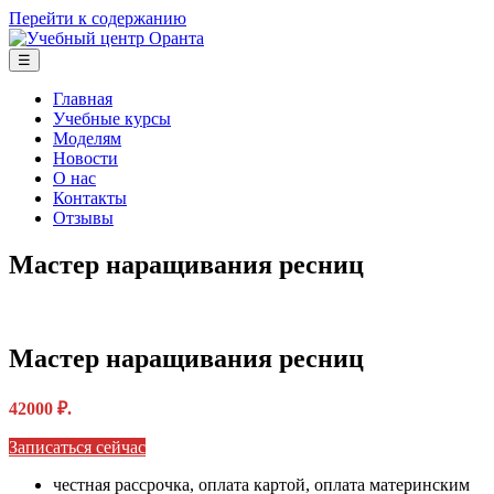
Перейти к содержанию
Курсы маникюра и педикюра в Москве. Лицензия. Обучение
☰
Учебный центр "Оранта"
ногтевому сервису.
Главная
Учебные курсы
Моделям
Новости
О нас
Контакты
Отзывы
Мастер наращивания ресниц
Мастер наращивания ресниц
42000 ₽.
Записаться сейчас
честная рассрочка, оплата картой, оплата материнским